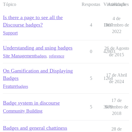
Tópico
Respostas
Visualizações
Atividade
Is there a page to see all the
4 de
Discourse badges?
4
1007
Dezembro de
2022
Support
Understanding and using badges
26 de Agosto
0
42803
de 2015
Site Management
badges
,
reference
On Gamification and Displaying
17 de Abril
Badges
5
1264
de 2024
Feature
badges
17 de
Badge system in discourse
5
3079
Setembro de
Community Building
2018
Badges and general chattiness
28 de