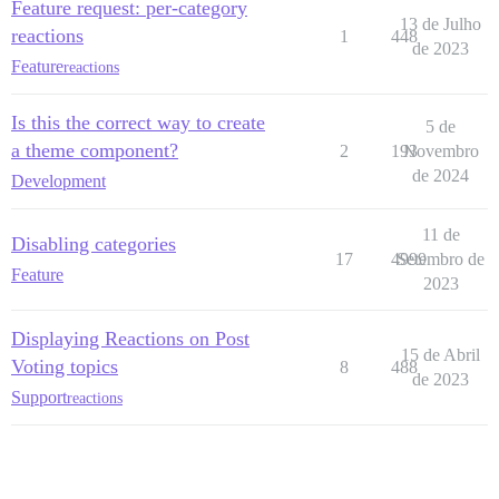
Feature request: per-category
13 de Julho
reactions
1
448
de 2023
Feature
reactions
Is this the correct way to create
5 de
a theme component?
2
193
Novembro
de 2024
Development
11 de
Disabling categories
17
4999
Setembro de
Feature
2023
Displaying Reactions on Post
15 de Abril
Voting topics
8
488
de 2023
Support
reactions