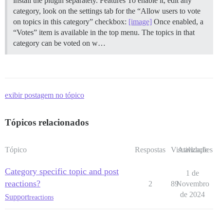
install the plugin separately.
Features To enable it, edit any
category, look on the settings tab for the “Allow users to vote
on topics in this category” checkbox:
[image]
Once enabled, a
“Votes” item is available in the top menu. The topics in that
category can be voted on w…
exibir postagem no tópico
Tópicos relacionados
Tópico
Respostas
Visualizações
Atividade
Category specific topic and post
1 de
reactions?
2
89
Novembro
de 2024
Support
reactions