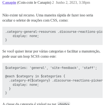
Canapin
(Coin-coin le Canapin)
2
Junho 2, 2023, 3:38pm
Não existe tal recurso. Uma maneira rápida de fazer isso seria
ocultar o seletor de reações com CSS, como:
.category-general-resources .discourse-reactions-picke
    display: none;

Se você quiser iterar por várias categorias e facilitar a manutenção,
pode usar um loop SCSS como este:
$categories: 'general', 'site-feedback', 'staff';

@each $category in $categories {

  .category-#{$category} .discourse-reactions-picker {
    display: none;

  }

A classe da categoria é visível na tag
<body>
.