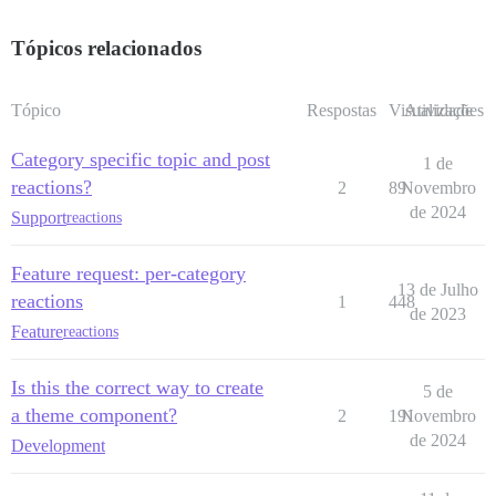
Tópicos relacionados
Tópico
Respostas
Visualizações
Atividade
Category specific topic and post
1 de
reactions?
2
89
Novembro
de 2024
Support
reactions
Feature request: per-category
13 de Julho
reactions
1
448
de 2023
Feature
reactions
Is this the correct way to create
5 de
a theme component?
2
191
Novembro
de 2024
Development