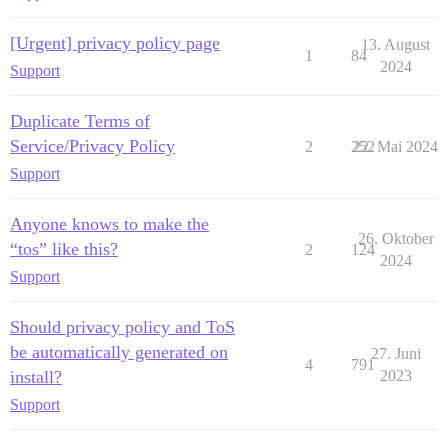
[Urgent] privacy policy page
13. August
1
84
2024
Support
Duplicate Terms of
Service/Privacy Policy
2
252
22. Mai 2024
Support
Anyone knows to make the
26. Oktober
“tos” like this?
2
124
2024
Support
Should privacy policy and ToS
be automatically generated on
27. Juni
4
791
install?
2023
Support