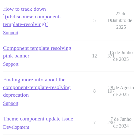
How to track down
22 de
`(id:discourse.component-
5
191
Outubro de
template-resolving)`
2025
Support
Component template resolving
16 de Junho
pink banner
12
371
de 2025
Support
Finding more info about the
component-template-resolving
28 de Agosto
8
197
deprecation
de 2025
Support
Theme component update issue
7 de Junho
7
290
de 2024
Development