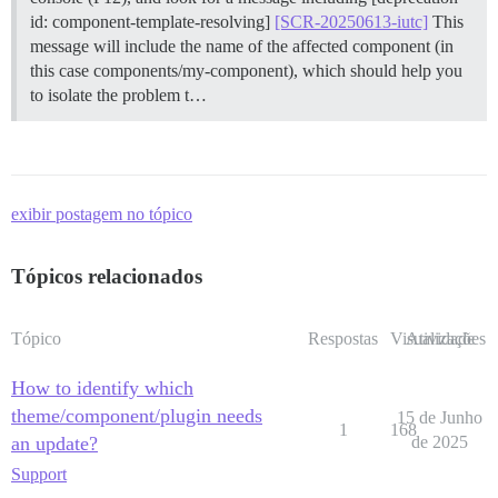
id: component-template-resolving]
[SCR-20250613-iutc]
This
message will include the name of the affected component (in
this case components/my-component), which should help you
to isolate the problem t…
exibir postagem no tópico
Tópicos relacionados
Tópico
Respostas
Visualizações
Atividade
How to identify which
theme/component/plugin needs
15 de Junho
1
168
an update?
de 2025
Support