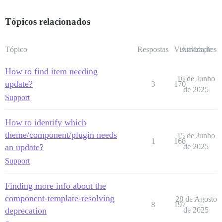
Tópicos relacionados
Tópico
Respostas
Visualizações
Atividade
How to find item needing
16 de Junho
update?
3
170
de 2025
Support
How to identify which
theme/component/plugin needs
15 de Junho
1
168
an update?
de 2025
Support
Finding more info about the
component-template-resolving
28 de Agosto
8
197
deprecation
de 2025