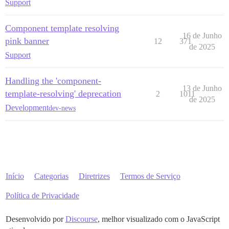
Support
Component template resolving
16 de Junho
pink banner
12
371
de 2025
Support
Handling the 'component-
13 de Junho
template-resolving' deprecation
2
1011
de 2025
Development
dev-news
Início
Categorias
Diretrizes
Termos de Serviço
Política de Privacidade
Desenvolvido por
Discourse
, melhor visualizado com o JavaScript