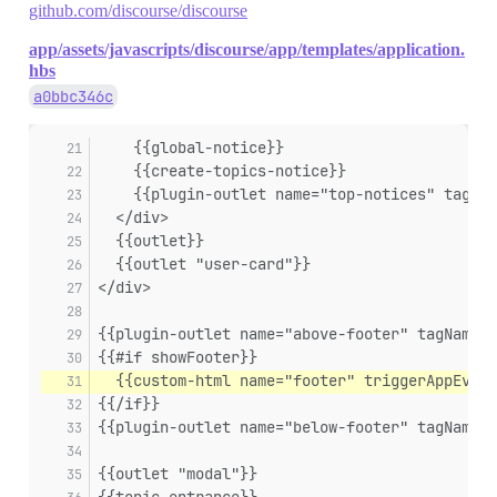
github.com/discourse/discourse
app/assets/javascripts/discourse/app/templates/application.
hbs
a0bbc346c
    {{global-notice}}
    {{create-topics-notice}}
    {{plugin-outlet name="top-notices" tagNam
  </div>
  {{outlet}}
  {{outlet "user-card"}}
</div>
{{plugin-outlet name="above-footer" tagName="
{{#if showFooter}}
  {{custom-html name="footer" triggerAppEvent
{{/if}}
{{plugin-outlet name="below-footer" tagName="
{{outlet "modal"}}