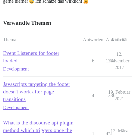
gerne hierher
Ich schätze das wirklich!
Verwandte Themen
Thema
Antworten
Aufrufe
Aktivität
Event Listeners for footer
12.
loaded
6
1384
November
2017
Development
Javascripts targeting the footer
doesn't work after page
19. Februar
4
1336
transitions
2021
Development
What is the discourse api plugin
method which triggers once the
12. März
1
431