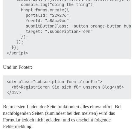
      console.log("doing the thing");

      hbspt.forms.create({

        portalId: "229276",

        formId: "a86ca9cc",

        submitButtonClass: "button orange-button hubsp
        target: ".subscription-form"

      });

    });

  });

Und im Footer:
<div class="subscription-form clearfix">

  <h5>Registrieren Sie sich für unseren Blog</h5>

Beim ersten Laden der Seite funktioniert alles einwandfrei. Bei
nachfolgenden Seiten (zumindest bei den meisten) wird das
Formular jedoch nicht geladen, und es erscheint folgende
Fehlermeldung: