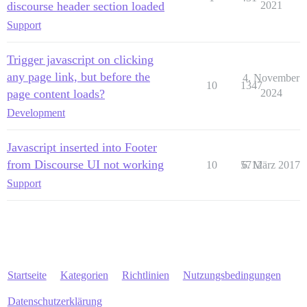
discourse header section loaded
2021
Support
Trigger javascript on clicking
any page link, but before the
4. November
10
1347
page content loads?
2024
Development
Javascript inserted into Footer
from Discourse UI not working
10
5712
6. März 2017
Support
Startseite
Kategorien
Richtlinien
Nutzungsbedingungen
Datenschutzerklärung