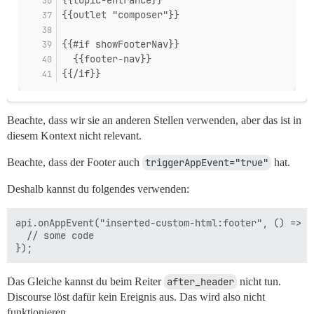
{{topic-entrance}}
{{outlet "composer"}}
{{#if showFooterNav}}
  {{footer-nav}}
{{/if}}
Beachte, dass wir sie an anderen Stellen verwenden, aber das ist in
diesem Kontext nicht relevant.
Beachte, dass der Footer auch
triggerAppEvent="true"
hat.
Deshalb kannst du folgendes verwenden:
api.onAppEvent("inserted-custom-html:footer", () => {

  // some code

Das Gleiche kannst du beim Reiter
after_header
nicht tun.
Discourse löst dafür kein Ereignis aus. Das wird also nicht
funktionieren.