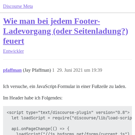
Discourse Meta
Wie man bei jedem Footer-
Ladevorgang (oder Seitenladung?)
feuert
Entwickler
pfaffman
(Jay Pfaffman)
1
29. Juni 2021 um 19:39
Ich versuche, ein JavaScript-Formular in einer Fußzeile zu laden.
Im Header habe ich Folgendes:
<script type="text/discourse-plugin" version="0.8">

  let loadScript = require("discourse/lib/load-script"
  api.onPageChange(() => {

    loadScript("//js.hsforms.net/forms/current.js").th