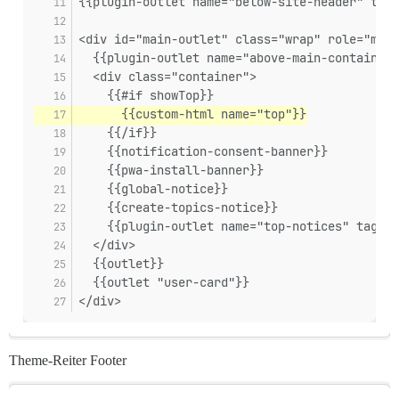
{{plugin-outlet name="below-site-header" tagN
<div id="main-outlet" class="wrap" role="main
  {{plugin-outlet name="above-main-container"
  <div class="container">
    {{#if showTop}}
      {{custom-html name="top"}}
    {{/if}}
    {{notification-consent-banner}}
    {{pwa-install-banner}}
    {{global-notice}}
    {{create-topics-notice}}
    {{plugin-outlet name="top-notices" tagNam
  </div>
  {{outlet}}
  {{outlet "user-card"}}
</div>
Theme-Reiter Footer