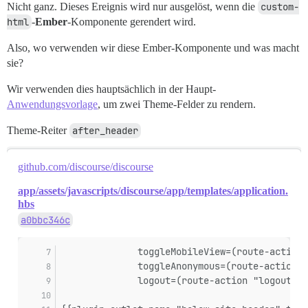
Nicht ganz. Dieses Ereignis wird nur ausgelöst, wenn die
custom-
html
-
Ember
-Komponente gerendert wird.
Also, wo verwenden wir diese Ember-Komponente und was macht
sie?
Wir verwenden dies hauptsächlich in der Haupt-
Anwendungsvorlage
, um zwei Theme-Felder zu rendern.
Theme-Reiter
after_header
github.com/discourse/discourse
app/assets/javascripts/discourse/app/templates/application.
hbs
a0bbc346c
              toggleMobileView=(route-action 
              toggleAnonymous=(route-action "
              logout=(route-action "logout")}