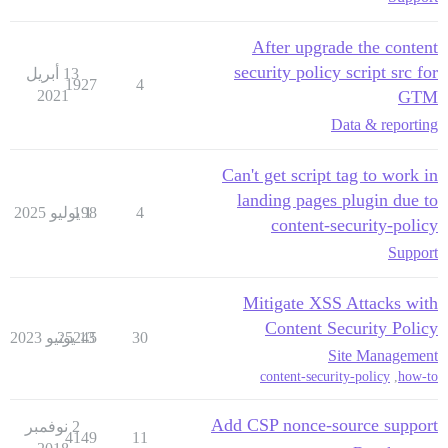
After upgrade the content
security policy script src for
13 أبريل
1927
4
2021
GTM
Data & reporting
Can't get script tag to work in
landing pages plugin due to
4
1 يوليو 2025
198
content-security-policy
Support
Mitigate XSS Attacks with
Content Security Policy
30
13 يونيو 2023
25245
Site Management
content-security-policy
,
how-to
Add CSP nonce-source support
2 نوفمبر
4149
11