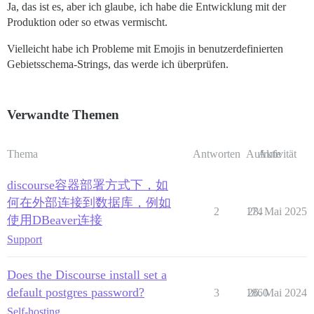
Ja, das ist es, aber ich glaube, ich habe die Entwicklung mit der
Produktion oder so etwas vermischt.
Vielleicht habe ich Probleme mit Emojis in benutzerdefinierten
Gebietsschema-Strings, das werde ich überprüfen.
Verwandte Themen
Thema
Antworten
Aufrufe
Aktivität
discourse容器部署方式下，如
何在外部连接到数据库，例如
2
174
28. Mai 2025
使用DBeaver连接
Support
Does the Discourse install set a
default postgres password?
3
1860
26. Mai 2024
Self-hosting