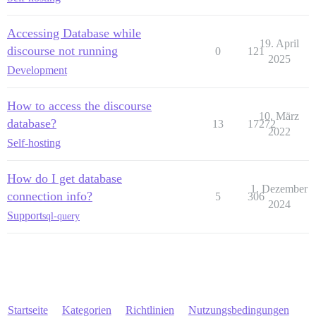
Accessing Database while
19. April
discourse not running
0
121
2025
Development
How to access the discourse
10. März
database?
13
17272
2022
Self-hosting
How do I get database
1. Dezember
connection info?
5
306
2024
Support
sql-query
Startseite
Kategorien
Richtlinien
Nutzungsbedingungen