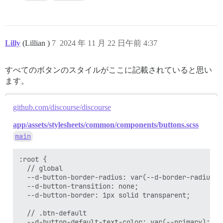
Lilly
(Lillian )
7
2024 年 11 月 22 日午前 4:37
すべてのボタンのスタイルがここに記載されていると思い
ます。
github.com/discourse/discourse
app/assets/stylesheets/common/components/buttons.scss
main
:root {

  // global

  --d-button-border-radius: var(--d-border-radius);

  --d-button-transition: none;

  --d-button-border: 1px solid transparent;

  // .btn-default

  --d-button-default-text-color: var(--primary);
