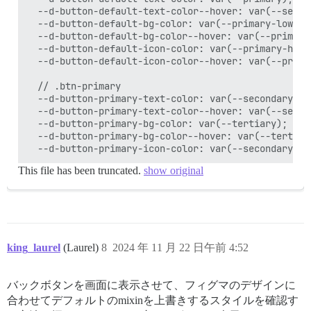
  --d-button-default-text-color--hover: var(--second
  --d-button-default-bg-color: var(--primary-low);

  --d-button-default-bg-color--hover: var(--primary-
  --d-button-default-icon-color: var(--primary-high)
  --d-button-default-icon-color--hover: var(--primar
  // .btn-primary

  --d-button-primary-text-color: var(--secondary);

  --d-button-primary-text-color--hover: var(--second
  --d-button-primary-bg-color: var(--tertiary);

  --d-button-primary-bg-color--hover: var(--tertiary
This file has been truncated.
show original
king_laurel
(Laurel)
8
2024 年 11 月 22 日午前 4:52
バックボタンを画面に表示させて、フィグマのデザインに
合わせてデフォルトのmixinを上書きするスタイルを確認す