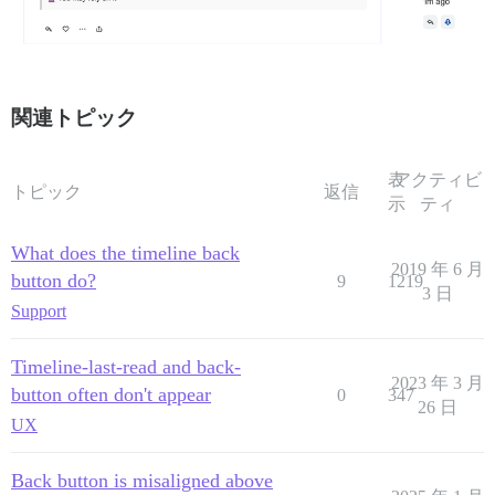
関連トピック
表
アクティビ
トピック
返信
示
ティ
What does the timeline back
2019 年 6 月
button do?
9
1219
3 日
Support
Timeline-last-read and back-
2023 年 3 月
button often don't appear
0
347
26 日
UX
Back button is misaligned above