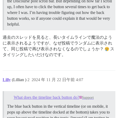
the Discourse post scroll bar. But depending on how far I scroll
up, I often have to click the button several times to get back to
where I was. I’m having trouble figuring out how the back
button works, so if anyone could explain it that would be very
helpful.
過去のスレッドを見ると、長いタイムラインで魔法のよう
に表示されるようですが、なぜ投稿でランダムに表示され
て、同じ投稿で再び表示されなくなるのでしょうか？
ス
タイリングしたいだけなのです。
Lilly
(Lillian )
2
2024 年 11 月 22 日午前 4:07
What does the timeline back button do?
Support
The blue back button in the vertical timeline (or on mobile, it
pops up above the timeline docked at the bottom) takes you to
your lowest read position in the topic. [image] (I am testing in