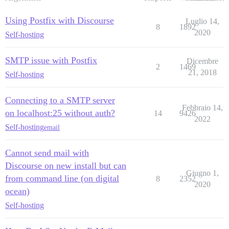
Using Postfix with Discourse
Luglio 14,
8
1892
2020
Self-hosting
SMTP issue with Postfix
Dicembre
2
1469
21, 2018
Self-hosting
Connecting to a SMTP server
Febbraio 14,
on localhost:25 without auth?
14
9426
2022
Self-hosting
email
Cannot send mail with
Discourse on new install but can
Giugno 1,
from command line (on digital
8
2352
2020
ocean)
Self-hosting