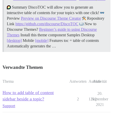
Summary DiscoTOC will allow you to generate an
interactive table of contents for your topics with one click!
Preview
Preview on Discourse Theme Creator
Repository
Link
https://github.com/discourse/DiscoTOC
New to
Discourse Themes?
Beginner’s guide to using Discourse
Themes
Install this theme component
Samples Desktop
[desktop]
Mobile
[mobile]
Features toc = table of contents
Automatically generates the …
Verwandte Themen
Thema
Antworten
Aufrufe
Aktivität
How to add table of content
20.
sidebar beside a topic?
2
1212
September
2021
Support