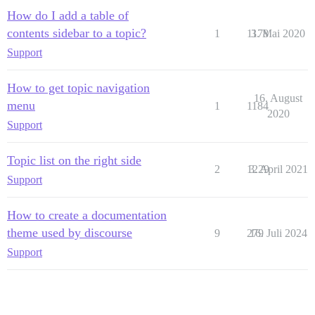
How do I add a table of
contents sidebar to a topic?
1
1178
3. Mai 2020
Support
How to get topic navigation
16. August
menu
1
1184
2020
Support
Topic list on the right side
2
1229
3. April 2021
Support
How to create a documentation
theme used by discourse
9
279
16. Juli 2024
Support