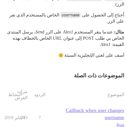
الزر).
أحتاج إلى الحصول على
username
الخاص بالمستخدم الذي نقر
على الزر.
مثال:
عندما ينقر المستخدم
Alex1
على الزر
Send
، يرسل المنتدى
الخاص بي طلب POST إلى عنوان URL الخاص بالخطاف بهذه
القيمة:
Alex1
آسف على لغتي الإنجليزية السيئة
الموضوعات ذات الصلة
مرات
الموضوع
الردود
النشاط
العرض
Callback when user changes
username
7
1 يناير 2019
903
Bug