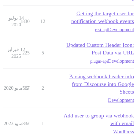
Getting the target user for
14 يوليو
notification webhook events
1830
12
2020
Development
rest-api
Updated Custom Header Icon:
12 فبراير
Post Data via URL
225
5
2025
Development
plugin-api
Parsing webhook header info
from Discourse into Google
2
12 مايو 2020
567
Sheets
Development
Add user to group via webhook
with email
1
17 مايو 2023
837
WordPress