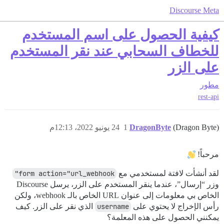
Discourse Meta
كيفية الحصول على اسم المستخدم
للخطاف السحابي عند نقر المستخدم
على الزر
مطور
rest-api
(Dragon Byte)
DragonByte
1
24 يونيو 2022، 12:13م
مرحباً!
لقد أنشأت لافتة لمستخدمي مع
form action="url_webhook"
وزر “إرسال”، عندما ينقر المستخدم على الزر، يرسل Discourse
الخاص بي معلومات إلى عنوان URL الخاص بالـ webhook، ولكن
رأس الإخراج لا يحتوي على
username
الذي نقر على الزر. كيف
يمكنني الحصول على هذه المعلمة؟