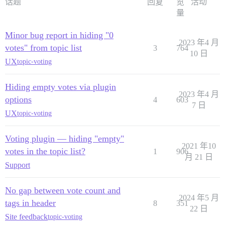
话题
回复
览
活动
量
Minor bug report in hiding "0
2023 年4 月
votes" from topic list
3
764
10 日
UX
topic-voting
Hiding empty votes via plugin
2023 年4 月
options
4
603
7 日
UX
topic-voting
Voting plugin — hiding "empty"
2021 年10
votes in the topic list?
1
906
月 21 日
Support
No gap between vote count and
2024 年5 月
tags in header
8
351
22 日
Site feedback
topic-voting