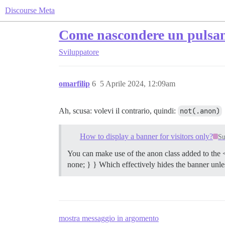
Discourse Meta
Come nascondere un pulsant
Sviluppatore
omarfilip
6
5 Aprile 2024, 12:09am
Ah, scusa: volevi il contrario, quindi:
not(.anon)
How to display a banner for visitors only?
Su
You can make use of the anon class added to the <
none; } } Which effectively hides the banner unles
mostra messaggio in argomento