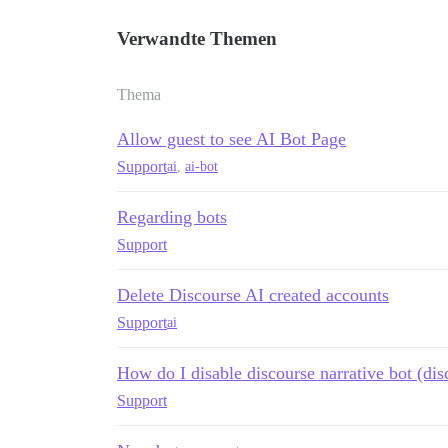
Verwandte Themen
Thema
Allow guest to see AI Bot Page
Support
ai
,
ai-bot
Regarding bots
Support
Delete Discourse AI created accounts
Support
ai
How do I disable discourse narrative bot (dis
Support