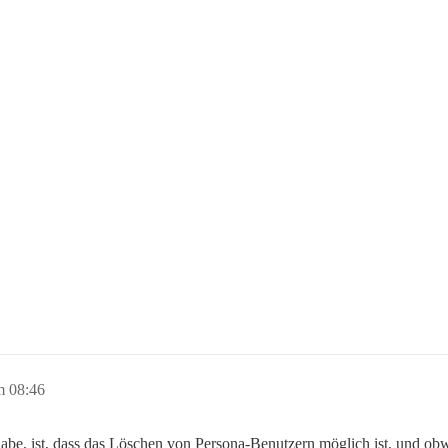
m 08:46
be, ist, dass das Löschen von Persona-Benutzern möglich ist, und obwo