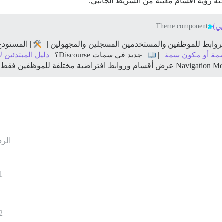
ه رؤية أقسام معينة من الشريط الجانبي.
ي)
Theme component
وابط للموظفين والمستخدمين المسجلين والمجهولين | |
| المستودع
سمة أو مكون سمة
| |
| جديد في سمات Discourse؟ |
دليل المبتدئين لاست
الرد
1
2