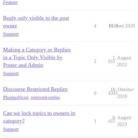
Feature
Reply only visible to the post
owner
4
1030
11. Juni 2020
Support
Making a Category or Replies
in a Topic Only Visible by
1. August
2
611
Poster and Admin
2022
Support
Discourse Restricted Replies
18. Oktober
0
4341
2019
Plugin
official
,
restricted-replies
Can we lock topics to owners in
8. August
category?
1
411
2023
Support