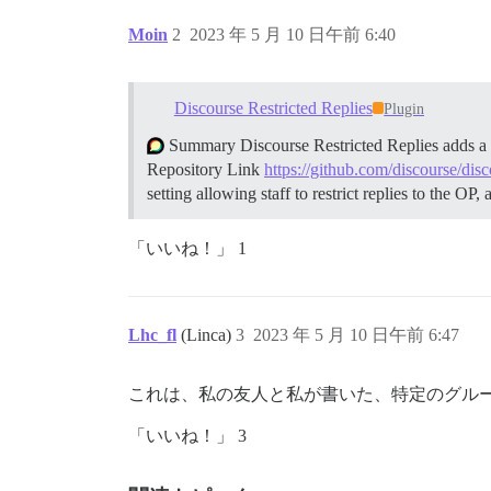
Moin
2
2023 年 5 月 10 日午前 6:40
Discourse Restricted Replies
Plugin
Summary Discourse Restricted Replies adds a per
Repository Link
https://github.com/discourse/disco
setting allowing staff to restrict replies to the O
「いいね！」 1
Lhc_fl
(Linca)
3
2023 年 5 月 10 日午前 6:47
これは、私の友人と私が書いた、特定のグル
「いいね！」 3