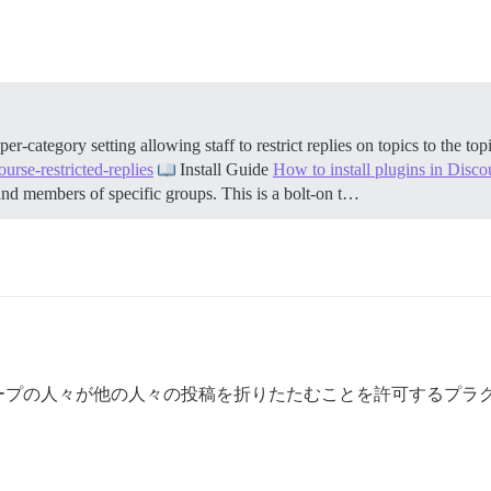
-category setting allowing staff to restrict replies on topics to the to
urse-restricted-replies
Install Guide
How to install plugins in Disco
P, and members of specific groups. This is a bolt-on t…
ープの人々が他の人々の投稿を折りたたむことを許可するプラ