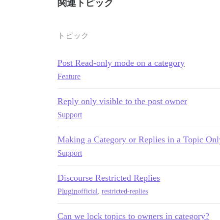
関連トピック
トピック
Post Read-only mode on a category
Feature
Reply only visible to the post owner
Support
Making a Category or Replies in a Topic Onl
Support
Discourse Restricted Replies
Plugin
official
,
restricted-replies
Can we lock topics to owners in category?