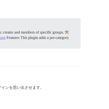
pic creator and members of specific groups.
urse
Features This plugin adds a per-category
グインを思い出させます。