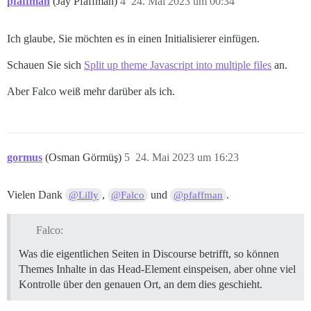
pfaffman
(Jay Pfaffman)
4
24. Mai 2023 um 00:34
Ich glaube, Sie möchten es in einen Initialisierer einfügen.
Schauen Sie sich
Split up theme Javascript into multiple files
an.
Aber Falco weiß mehr darüber als ich.
gormus
(Osman Görmüş)
5
24. Mai 2023 um 16:23
Vielen Dank
,
und
.
@Lilly
@Falco
@pfaffman
Falco:
Was die eigentlichen Seiten in Discourse betrifft, so können
Themes Inhalte in das Head-Element einspeisen, aber ohne viel
Kontrolle über den genauen Ort, an dem dies geschieht.