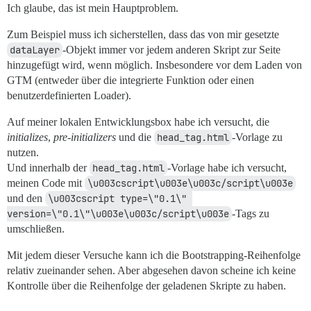
Ich glaube, das ist mein Hauptproblem.
Zum Beispiel muss ich sicherstellen, dass das von mir gesetzte
dataLayer
-Objekt immer vor jedem anderen Skript zur Seite
hinzugefügt wird, wenn möglich. Insbesondere vor dem Laden von
GTM (entweder über die integrierte Funktion oder einen
benutzerdefinierten Loader).
Auf meiner lokalen Entwicklungsbox habe ich versucht, die
initializes
,
pre-initializers
und die
head_tag.html
-Vorlage zu
nutzen.
Und innerhalb der
head_tag.html
-Vorlage habe ich versucht,
meinen Code mit
\u003cscript\u003e\u003c/script\u003e
und den
\u003cscript type=\"0.1\" 
version=\"0.1\"\u003e\u003c/script\u003e
-Tags zu
umschließen.
Mit jedem dieser Versuche kann ich die Bootstrapping-Reihenfolge
relativ zueinander sehen. Aber abgesehen davon scheine ich keine
Kontrolle über die Reihenfolge der geladenen Skripte zu haben.