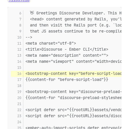
  👋 Greetings Discourse Developer. This HTML
  <head> content generated by Rails, you'll n
  and then visit the Rails port (e.g. `localh
  that JS assets continue to be re-compiled w
-->
<meta charset="utf-8">
<title>Discourse - Ember CLI</title>
<meta name="description" content="">
<meta name="viewport" content="width=device-w
<bootstrap-content key="before-script-load">
{{content-for "before-script-load"}}
<bootstrap-content key="discourse-preload-sty
{{content-for "discourse-preload-stylesheets"
<script defer src="{{rootURL}}assets/vendor.j
<script defer src="{{rootURL}}assets/discours
<ember-auto-import-scripts defer entrypoint=