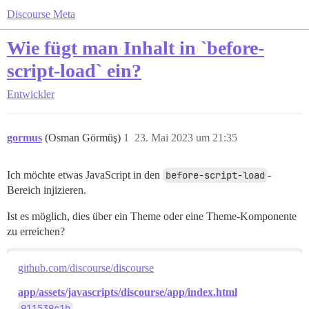
Discourse Meta
Wie fügt man Inhalt in `before-
script-load` ein?
Entwickler
gormus
(Osman Görmüş)
1
23. Mai 2023 um 21:35
Ich möchte etwas JavaScript in den
before-script-load
-
Bereich injizieren.
Ist es möglich, dies über ein Theme oder eine Theme-Komponente
zu erreichen?
github.com/discourse/discourse
app/assets/javascripts/discourse/app/index.html
911539c1b