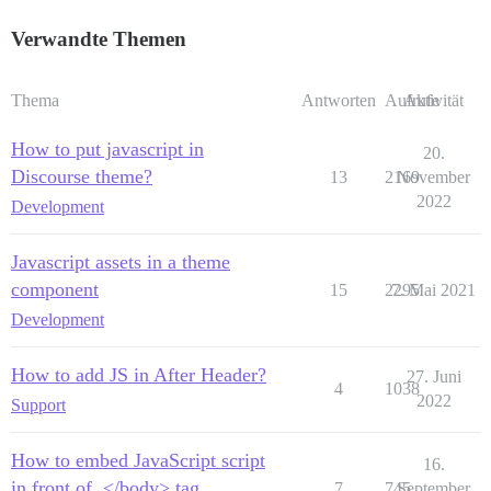
Verwandte Themen
Thema
Antworten
Aufrufe
Aktivität
How to put javascript in
20.
Discourse theme?
13
2169
November
2022
Development
Javascript assets in a theme
component
15
2295
7. Mai 2021
Development
How to add JS in After Header?
27. Juni
4
1038
2022
Support
How to embed JavaScript script
16.
in front of ,</body> tag
7
745
September