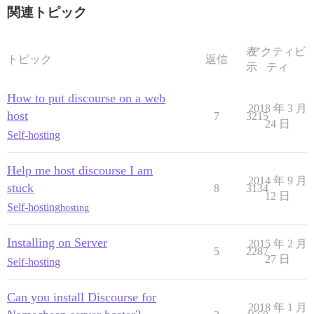
関連トピック
表
アクティビ
トピック
返信
示
ティ
How to put discourse on a web
2018 年 3 月
host
7
3215
24 日
Self-hosting
Help me host discourse I am
2014 年 9 月
stuck
8
3134
12 日
Self-hosting
hosting
Installing on Server
2015 年 2 月
5
2287
27 日
Self-hosting
Can you install Discourse for
2018 年 1 月