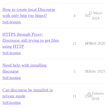
How to create local Discourse
22 Mayo
with only http (no https)?
4
592
2024
Self-hosting
HTTPS through Proxy;
Discourse still trying to get files
21
1374
4 Abril 2020
using HTTP
Self-hosting
Need help with installing
discourse
3
592
1 Julio 2023
Self-hosting
Can discourse be installed in
20 Febrero
private mode
11
2500
2018
Self-hosting