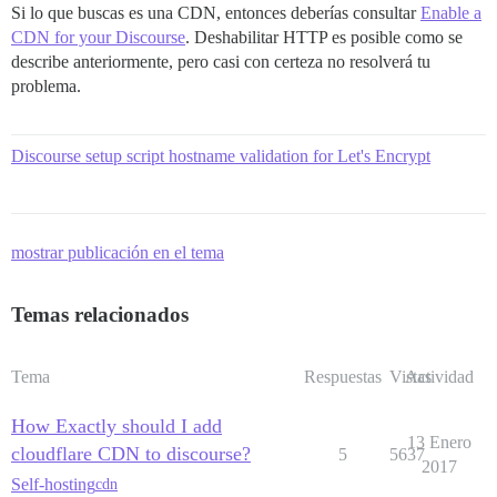
Si lo que buscas es una CDN, entonces deberías consultar
Enable a
CDN for your Discourse
. Deshabilitar HTTP es posible como se
describe anteriormente, pero casi con certeza no resolverá tu
problema.
Discourse setup script hostname validation for Let's Encrypt
mostrar publicación en el tema
Temas relacionados
Tema
Respuestas
Vistas
Actividad
How Exactly should I add
13 Enero
cloudflare CDN to discourse?
5
5637
2017
Self-hosting
cdn