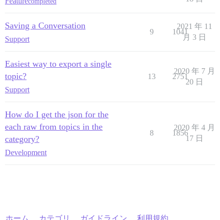
Feature
completed
Saving a Conversation
2021 年 11
9
1041
月 3 日
Support
Easiest way to export a single
2020 年 7 月
topic?
13
2751
20 日
Support
How do I get the json for the
each raw from topics in the
2020 年 4 月
8
1856
category?
17 日
Development
ホーム
カテゴリ
ガイドライン
利用規約