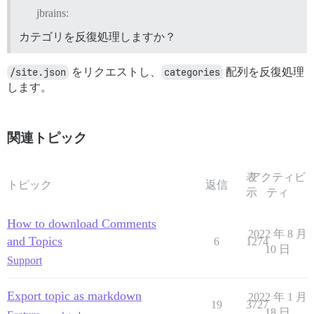
jbrains:
カテゴリを反復処理しますか？
/site.json
をリクエストし、
categories
配列を反復処理
します。
関連トピック
表
アクティビ
トピック
返信
示
ティ
How to download Comments
2022 年 8 月
and Topics
6
1274
10 日
Support
Export topic as markdown
2022 年 1 月
19
3727
18 日