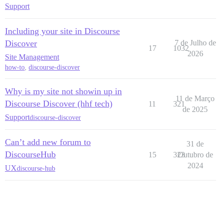
Support
Including your site in Discourse
Discover
7 de Julho de
17
1032
2026
Site Management
how-to
,
discourse-discover
Why is my site not showin up in
11 de Março
Discourse Discover (hhf tech)
11
321
de 2025
Support
discourse-discover
Can’t add new forum to
31 de
DiscourseHub
15
323
Outubro de
2024
UX
discourse-hub