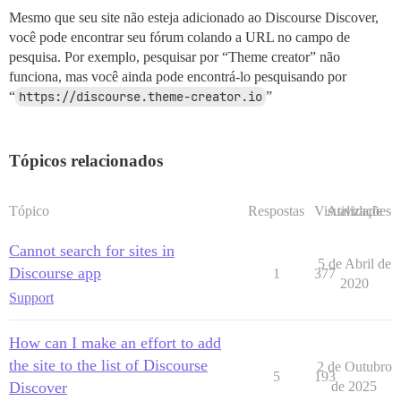
Mesmo que seu site não esteja adicionado ao Discourse Discover,
você pode encontrar seu fórum colando a URL no campo de
pesquisa. Por exemplo, pesquisar por “Theme creator” não
funciona, mas você ainda pode encontrá-lo pesquisando por
“
https://discourse.theme-creator.io
”
Tópicos relacionados
Tópico
Respostas
Visualizações
Atividade
Cannot search for sites in
5 de Abril de
Discourse app
1
377
2020
Support
How can I make an effort to add
the site to the list of Discourse
2 de Outubro
5
193
Discover
de 2025