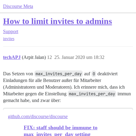
Discourse Meta
How to limit invites to admins
Support
invites
techAPJ
(Arpit Jalan)
12
25. Januar 2020 um 18:32
Das Setzen von
max_invites_per_day
auf
0
deaktiviert
Einladungen für alle Benutzer außer für Mitarbeiter
(Administratoren und Moderatoren). Ich erinnere mich, dass ich
Mitarbeiter gegen die Einstellung
max_invites_per_day
immun
gemacht habe, und zwar über:
github.com/discourse/discourse
FIX: staff should be immune to
max_invites_per_day setting