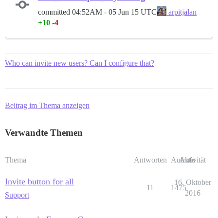
committed
04:52AM - 05 Jun 15 UTC
arpitjalan
+10
-4
Who can invite new users? Can I configure that?
Beitrag im Thema anzeigen
Verwandte Themen
Thema
Antworten
Aufrufe
Aktivität
Invite button for all
16. Oktober
11
1475
2016
Support