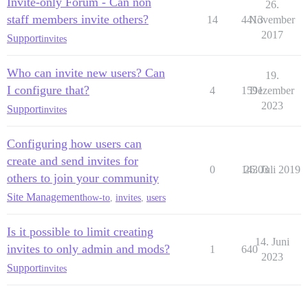
Invite-only Forum - Can non
26.
staff members invite others?
14
4413
November
2017
Support
invites
Who can invite new users? Can
19.
I configure that?
4
1591
Dezember
2023
Support
invites
Configuring how users can
create and send invites for
0
14303
26. Juli 2019
others to join your community
Site Management
how-to
,
invites
,
users
Is it possible to limit creating
14. Juni
invites to only admin and mods?
1
640
2023
Support
invites