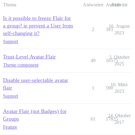
Thema
Antworten
Aufrufe
Aktivität
Is it possible to freeze Flair for
a group? ie prevent a User from
16. August
2
393
self-changing it?
2023
Support
Trust-Level Avatar Flair
3. Oktober
49
16575
2025
Theme component
Disable user-selectable avatar
10. März
flair
1
590
2023
Support
Avatar Flair (not Badges) for
24. Oktober
Groups
61
17825
2017
Feature