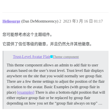
Heliosurge
(Dan DeMontmorency)
2
2023 年3 月 16 日 01:17
您可能想考虑这个主题组件。
它提供了信任等级的徽章，并且仍然允许其他徽章。
Trust-Level Avatar Flair
Theme component
This theme component allows an admin to add flair to user
avatars based on the user’s trust level. Trust level flair displays
anywhere on the site that you would normally see group flair.
There are a few theme settings to adjust the position of the flair
in relation to the avatar. Basic Examples (with group flair in
place)
[examples]
There is also a bottom-right position that will
either replace group flair or be replaced by group flair
depending on how you set the “group flair always on top” …