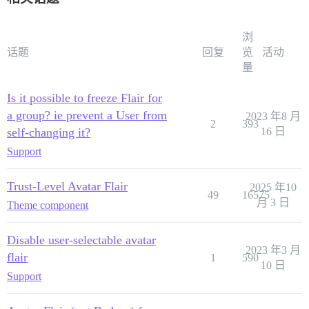
浏
话题
回复
览
活动
量
Is it possible to freeze Flair for
a group? ie prevent a User from
2023 年8 月
2
393
self-changing it?
16 日
Support
Trust-Level Avatar Flair
2025 年10
49
16575
月 3 日
Theme component
Disable user-selectable avatar
2023 年3 月
flair
1
590
10 日
Support