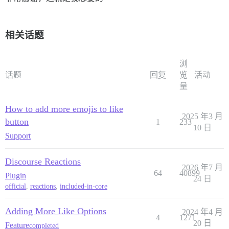
相关话题
浏
话题
回复
览
活动
量
How to add more emojis to like
2025 年3 月
button
1
233
10 日
Support
Discourse Reactions
2026 年7 月
64
40899
Plugin
24 日
official
,
reactions
,
included-in-core
Adding More Like Options
2024 年4 月
4
1271
20 日
Feature
completed