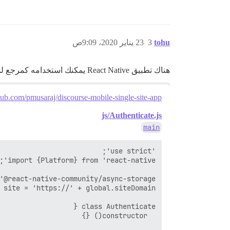
tohu
3
23 يناير 2020، 9:09ص
هناك تطبيق React Native يمكنك استخدامه كمرجع لمعرفة كيفية تسجيل الدخول. يجب أن يساعدك هذا الملف تحديدًا في البدء.
hub.com/pmusaraj/discourse-mobile-single-site-app
js/Authenticate.js
main