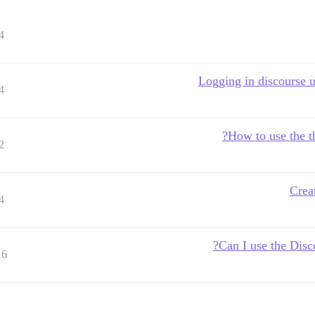
4
Logging in discourse u
4
How to use the th
2
Crea
4
Can I use the Disco
16