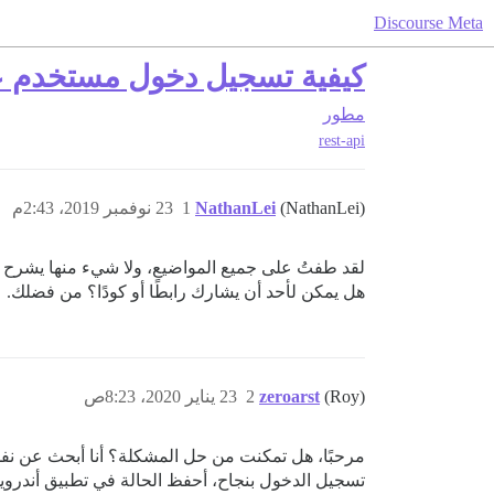
Discourse Meta
كيفية تسجيل دخول مستخدم عبر I
مطور
rest-api
(NathanLei)
NathanLei
1
23 نوفمبر 2019، 2:43م
هل يمكن لأحد أن يشارك رابطًا أو كودًا؟ من فضلك.
(Roy)
zeroarst
2
23 يناير 2020، 8:23ص
مرحبًا، هل تمكنت من حل المشكلة؟ أنا أبحث عن 
تسجيل الدخول بنجاح، أحفظ الحالة في تطبيق أندرويد الخاص بي. لا أريد استخدام SSO لأنني