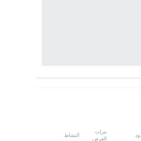
مرات
ود
النشاط
العرض