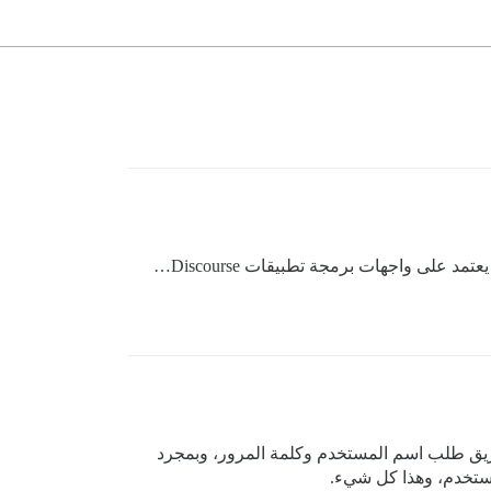
لقد طفتُ على جميع المواضيع، ولا شيء منها يشرح بوضوح كيفية تسجيل دخول مستخدم عبر الـ API. أنا أعمل على تطبيق يعتمد على واجهات برمجة تطبيقات Discourse…
يق طلب اسم المستخدم وكلمة المرور، وبمجرد