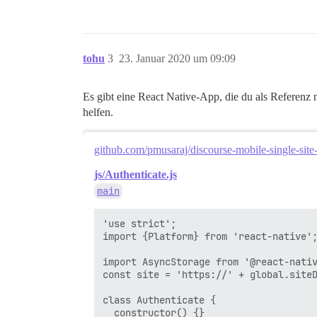
tohu
3
23. Januar 2020 um 09:09
Es gibt eine React Native-App, die du als Referenz 
helfen.
github.com/pmusaraj/discourse-mobile-single-site
js/Authenticate.js
main
'use strict';

import {Platform} from 'react-native';
import AsyncStorage from '@react-nativ
const site = 'https://' + global.siteD
class Authenticate {

  constructor() {}
