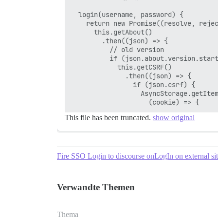
  login(username, password) {

    return new Promise((resolve, rejec
      this.getAbout()

        .then((json) => {

          // old version

          if (json.about.version.start
            this.getCSRF()

              .then((json) => {

                if (json.csrf) {

                  AsyncStorage.getItem
This file has been truncated.
show original
Fire SSO Login to discourse onLogIn on external si
Verwandte Themen
Thema