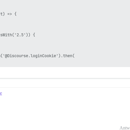
t) => {

sWith('2.5')) {

('@Discourse.loginCookie').then(

te
Antw