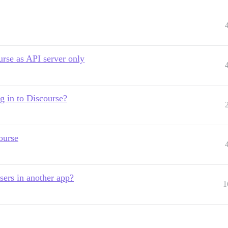
urse as API server only
og in to Discourse?
ourse
sers in another app?
1