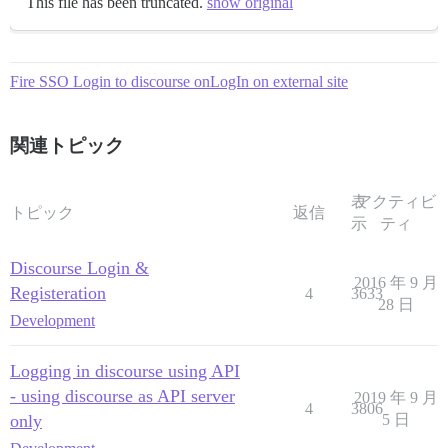
This file has been truncated.
show original
Fire SSO Login to discourse onLogIn on external site
関連トピック
表
アクティビ
トピック
返信
示
ティ
Discourse Login &
2016 年 9 月
Registeration
4
3633
28 日
Development
Logging in discourse using API
- using discourse as API server
2019 年 9 月
4
3806
only
5 日