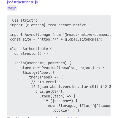
js/Authenticate.js
main
'use strict';

import {Platform} from 'react-native';

import AsyncStorage from '@react-native-community/as
const site = 'https://' + global.siteDomain;

class Authenticate {

  constructor() {}

  login(username, password) {

    return new Promise((resolve, reject) => {

      this.getAbout()

        .then((json) => {

          // old version

          if (json.about.version.startsWith('2.5')) 
            this.getCSRF()

              .then((json) => {

                if (json.csrf) {

                  AsyncStorage.getItem('@Discourse.