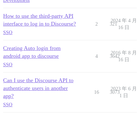
Development
How to use the third-party API
2024 年 4 月
interface to log in to Discourse?
2
321
16 日
SSO
Creating Auto login from
2016 年 8 月
android app to discourse
4
3642
16 日
SSO
Can I use the Discourse API to
authenticate users in another
2023 年 6 月
16
3073
app?
1 日
SSO