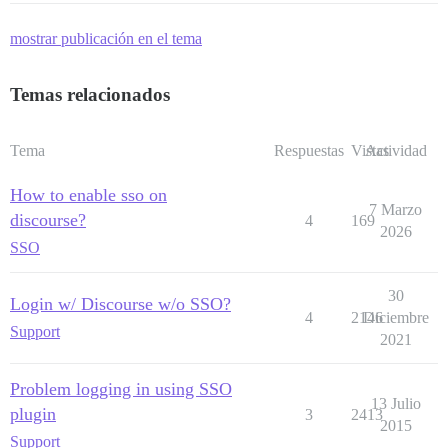
mostrar publicación en el tema
Temas relacionados
Tema
Respuestas
Vistas
Actividad
How to enable sso on
7 Marzo
discourse?
4
169
2026
SSO
30
Login w/ Discourse w/o SSO?
4
2146
Diciembre
Support
2021
Problem logging in using SSO
13 Julio
plugin
3
2413
2015
Support