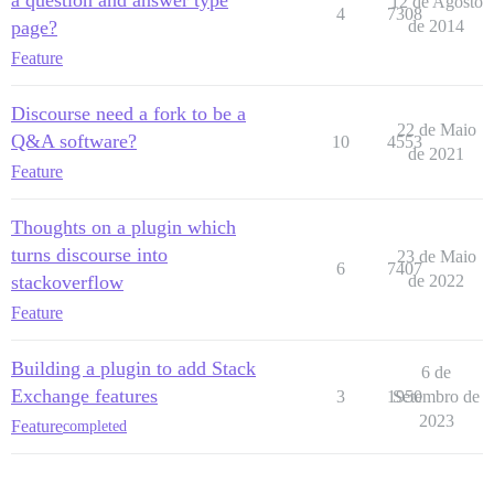
12 de Agosto
4
7308
page?
de 2014
Feature
Discourse need a fork to be a
22 de Maio
Q&A software?
10
4553
de 2021
Feature
Thoughts on a plugin which
turns discourse into
23 de Maio
6
7407
stackoverflow
de 2022
Feature
Building a plugin to add Stack
6 de
Exchange features
3
1950
Setembro de
2023
Feature
completed