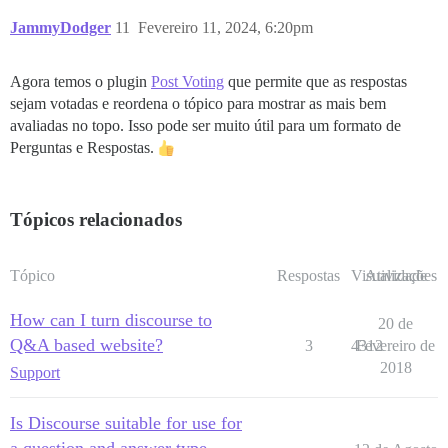
JammyDodger
11
Fevereiro 11, 2024, 6:20pm
Agora temos o plugin
Post Voting
que permite que as respostas
sejam votadas e reordena o tópico para mostrar as mais bem
avaliadas no topo. Isso pode ser muito útil para um formato de
Perguntas e Respostas.
Tópicos relacionados
Tópico
Respostas
Visualizações
Atividade
How can I turn discourse to
20 de
Q&A based website?
3
4312
Fevereiro de
2018
Support
Is Discourse suitable for use for
a question and answer type