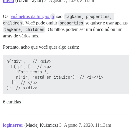
david
(David Taylor)
2
Agosto 7, 2020, 8:51am
Os
parâmetros da função
h
são
tagName, properties, 
children
. Você pode omitir
properties
se quiser e usar apenas
tagName, children
. Os filhos podem ser um único nó ou um
array de vários nós.
Portanto, acho que você quer algo assim:
h('div',   // <div>

  h('p', [   // <p>

    'Este texto ',

    h('i', 'está em itálico')  // <i></i>

  ])  // </p>

6 curtidas
loginerror
(Maciej Kuźmicz)
3
Agosto 7, 2020, 11:13am