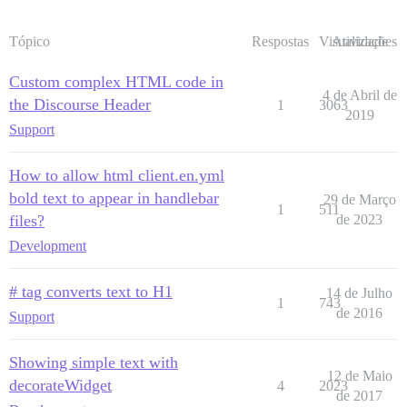
Tópico
Respostas
Visualizações
Atividade
Custom complex HTML code in
4 de Abril de
the Discourse Header
1
3063
2019
Support
How to allow html client.en.yml
bold text to appear in handlebar
29 de Março
1
511
files?
de 2023
Development
# tag converts text to H1
14 de Julho
1
743
de 2016
Support
Showing simple text with
12 de Maio
decorateWidget
4
2023
de 2017