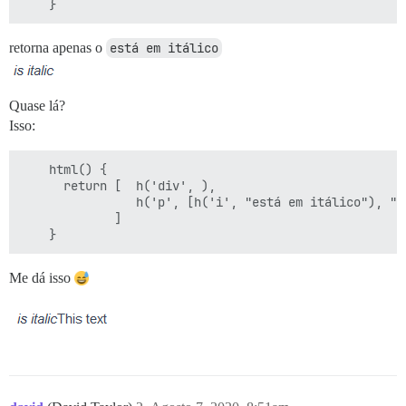
retorna apenas o
está em itálico
Quase lá?
Isso:
    html() {

      return [  h('div', ),

                h('p', [h('i', "está em itálico"), "Es
             ]

Me dá isso