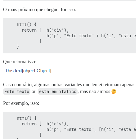
O mais próximo que cheguei foi isso:
    html() {

      return [  h('div'),

                h('p', "Este texto" + h('i', "está em 
             ]

Que retorna isso:
Caso contrário, algumas outras variantes que tentei retornam apenas
Este texto
ou
está em itálico
, mas não ambos
Por exemplo, isso:
    html() {

      return [  h('div'),

                h('p', "Este texto", [h('i', "está em 
             ]
