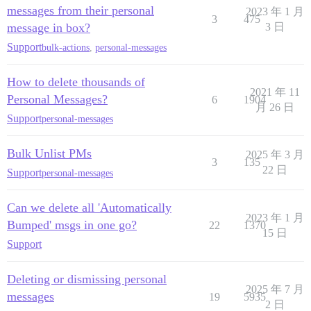
messages from their personal
2023 年 1 月
3
475
message in box?
3 日
Support
bulk-actions
,
personal-messages
How to delete thousands of
2021 年 11
Personal Messages?
6
1904
月 26 日
Support
personal-messages
Bulk Unlist PMs
2025 年 3 月
3
135
22 日
Support
personal-messages
Can we delete all 'Automatically
2023 年 1 月
Bumped' msgs in one go?
22
1370
15 日
Support
Deleting or dismissing personal
2025 年 7 月
messages
19
5935
2 日