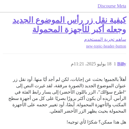
Discourse Meta
كيفية نقل زر رأس الموضوع الجديد
وجعله أكبر للأجهزة المحمولة
ساهم
تجربة المستخدم
new-topic-header-button
Billy
1
18 يوليو 2025، 11:21م
أهلاً بالجميع! بحثت عن إجابات، لكن لم أجد أيًا منها. أود نقل زر
عنوان الموضوع الجديد (الصورة مرفقة، لقد غيرت النص إلى
“اطرح سؤالك”، الزر باللون الأخضر) إلى يسار رابط الفئة في
الرأس. أريده أن يكون أكثر بروزًا بصريًا على كل من أجهزة سطح
المكتب والأجهزة المحمولة. أيضًا، أود تغيير حجمه على الأجهزة
المحمولة بحيث يظهر الزر الأخضر الفعلي.
هل هذا ممكن؟ شكرًا لأي توجيه!