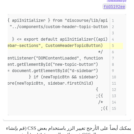
f605192ee
rt { apiInitializer } from "discourse/lib/api";
rom "../components/custom-header-topic-button";
export default apiInitializer((api) => {
  api.renderInOutlet("before-sidebar-sections", CustomHeaderTopicButton);
  /*
  document.addEventListener("DOMContentLoaded", function() {
    const newTopicBtn = document.getElementById("new-topic-button");
    const sidebar = document.getElementById("d-sidebar");
    if (newTopicBtn && sidebar) {
      sidebar.insertBefore(newTopicBtn, sidebar.firstChild);
    }
  });
  */
});
يمكنك أيضاً على الأرجح تغيير الزر باستخدام بعض CSS (قم بإنشاء