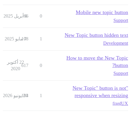
Mobile new topic button
0
6 أبريل 2025
66
Support
New Topic button hidden text
1
7 مايو 2025
108
Development
How to move the New Topic
22 أكتوبر
button?
617
0
2020
Support
"New Topic" button is not
responsive when resizing
1
24 يونيو 2026
103
UX
fixed