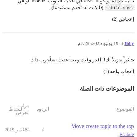
سمة جديدة، وضع الـ CSS في علامة التبويب ‘mobile’ أو في
mobile.scss
إذا كنت تستخدم مستودعاً).
إعجابَين (2)
Billy
3
19 يوليو 2025، 7:28م
شكراً جزيلاً لك!! أقدر وقتك ومساعدتك. سأجرب ذلك.
إعجاب واحد (1)
الموضوعات ذات الصلة
مرات
الموضوع
الردود
النشاط
العرض
Move create topic to the top
4
5 يناير 2019
1174
Feature