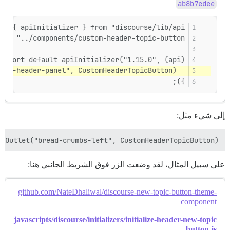
ab8b7edee
rt { apiInitializer } from "discourse/lib/api";
rom "../components/custom-header-topic-button";
export default apiInitializer("1.15.0", (api) => {
  api.renderInOutlet("before-header-panel", CustomHeaderTopicButton);
});
إلى شيء مثل:
nOutlet("bread-crumbs-left", CustomHeaderTopicButton);

على سبيل المثال، لقد وضعت الزر فوق الشريط الجانبي هنا:
github.com/NateDhaliwal/discourse-new-topic-button-theme-
component
javascripts/discourse/initializers/initialize-header-new-topic
-button.js