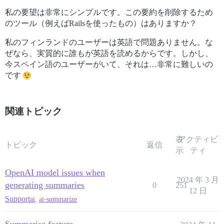
私の要望は非常にシンプルです。この要約を削除するため
のツール（例えばRailsを使ったもの）はありますか？
私のフィンランドのユーザーは英語で問題ありません。な
ぜなら、実質的に誰もが英語を読めるからです。しかし、
今スペイン語のユーザーがいて、それは…非常に難しいの
です
関連トピック
表
アクティビ
トピック
返信
示
ティ
OpenAI model issues when
2024 年 3 月
generating summaries
0
251
12 日
Support
ai
,
ai-summarize