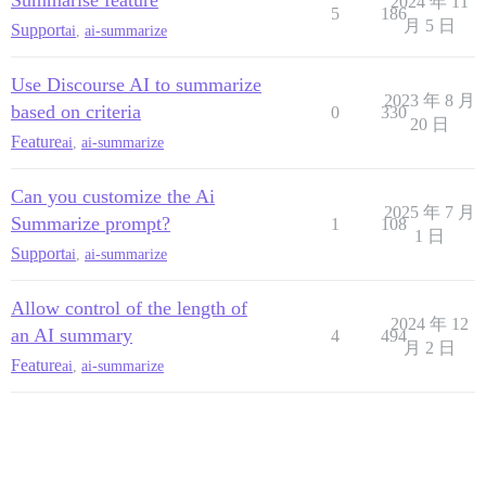
Summarise feature
2024 年 11
5
186
月 5 日
Support
ai
,
ai-summarize
Use Discourse AI to summarize
2023 年 8 月
based on criteria
0
330
20 日
Feature
ai
,
ai-summarize
Can you customize the Ai
2025 年 7 月
Summarize prompt?
1
108
1 日
Support
ai
,
ai-summarize
Allow control of the length of
2024 年 12
an AI summary
4
494
月 2 日
Feature
ai
,
ai-summarize