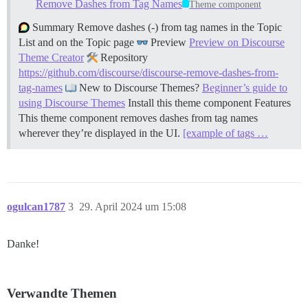
Remove Dashes from Tag Names
Theme component
Summary Remove dashes (-) from tag names in the Topic
List and on the Topic page
Preview
Preview on Discourse
Theme Creator
Repository
https://github.com/discourse/discourse-remove-dashes-from-
tag-names
New to Discourse Themes?
Beginner’s guide to
using Discourse Themes
Install this theme component
Features
This theme component removes dashes from tag names
wherever they’re displayed in the UI.
[example of tags …
ogulcan1787
3
29. April 2024 um 15:08
Danke!
Verwandte Themen