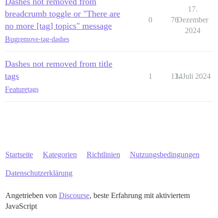
Dashes not removed from
17.
breadcrumb toggle or "There are
0
76
Dezember
no more [tag] topics" message
2024
Bug
remove-tag-dashes
Dashes not removed from title
tags
1
134
1. Juli 2024
Feature
tags
Startseite
Kategorien
Richtlinien
Nutzungsbedingungen
Datenschutzerklärung
Angetrieben von
Discourse
, beste Erfahrung mit aktiviertem
JavaScript