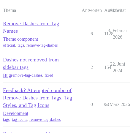
Thema
Antworten
Aufrufe
Aktivität
Remove Dashes from Tag
Names
3. Februar
6
1128
2026
Theme component
official
,
tags
,
remove-tag-dashes
Dashes not removed from
22. Juni
sidebar tags
2
154
2024
Bug
remove-tag-dashes
,
fixed
Feedback? Attempted combo of
Remove Dashes from Tags, Tag
0
63
6. März 2026
Styles, and Tag Icons
Development
tags
,
tag-icons
,
remove-tag-dashes