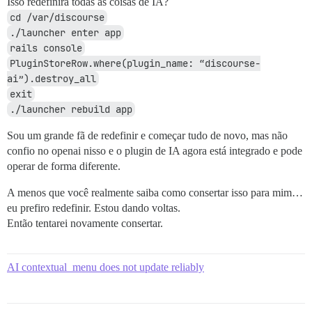
Isso redefinirá todas as coisas de IA?
cd /var/discourse
./launcher enter app
rails console
PluginStoreRow.where(plugin_name: “discourse-
ai”).destroy_all
exit
./launcher rebuild app
Sou um grande fã de redefinir e começar tudo de novo, mas não
confio no openai nisso e o plugin de IA agora está integrado e pode
operar de forma diferente.
A menos que você realmente saiba como consertar isso para mim…
eu prefiro redefinir. Estou dando voltas.
Então tentarei novamente consertar.
AI contextual_menu does not update reliably