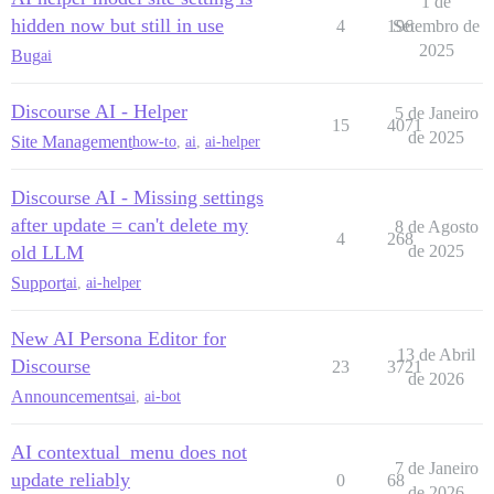
1 de
hidden now but still in use
4
196
Setembro de
2025
Bug
ai
Discourse AI - Helper
5 de Janeiro
15
4071
de 2025
Site Management
how-to
,
ai
,
ai-helper
Discourse AI - Missing settings
after update = can't delete my
8 de Agosto
4
268
old LLM
de 2025
Support
ai
,
ai-helper
New AI Persona Editor for
13 de Abril
Discourse
23
3721
de 2026
Announcements
ai
,
ai-bot
AI contextual_menu does not
7 de Janeiro
update reliably
0
68
de 2026