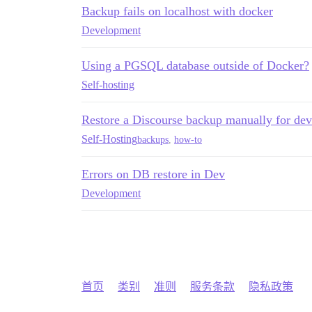
Backup fails on localhost with docker
Development
Using a PGSQL database outside of Docker?
Self-hosting
Restore a Discourse backup manually for de
Self-Hosting
backups
,
how-to
Errors on DB restore in Dev
Development
首页
类别
准则
服务条款
隐私政策