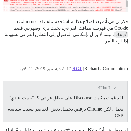
فكرتي هي أنه بعد إصلاح هذا، سأستخدم ملف robots.txt لمنع
Google من فهرسة نطاقك الفرعي، بحيث يرى ويفهرس فقط
/blog
، بينما لا يزال بإمكانني الوصول إلى النطاق الفرعي بسهولة
إذا لزم الأمر.
(Richard - Communiteq)
RGJ
17
2 ديسمبر 2019، 9:11ص
UltraLuz:
لقد قمت بتثبيت Discourse على نطاق فرعي كـ “تثبيت عادي”.
يعمل، لكن Chrome يرفض تحميل بعض العناصر بسبب سياسة
CSP.
لن يعمل هذا أبدًا بشكل جيد مع “تثبيت عادي”، يجب عليك حقًا اتباع