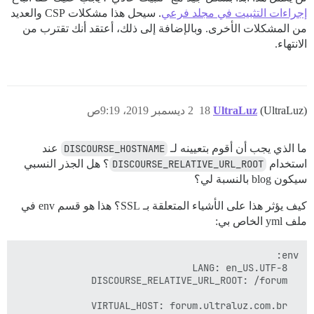
إجراءات التثبيت في مجلد فرعي
. سيحل هذا مشكلات CSP والعديد
من المشكلات الأخرى. وبالإضافة إلى ذلك، أعتقد أنك تقترب من
الانتهاء.
(UltraLuz)
UltraLuz
18
2 ديسمبر 2019، 9:19ص
ما الذي يجب أن أقوم بتعيينه لـ
DISCOURSE_HOSTNAME
عند
استخدام
DISCOURSE_RELATIVE_URL_ROOT
؟ هل الجذر النسبي
سيكون blog بالنسبة لي؟
كيف يؤثر هذا على الأشياء المتعلقة بـ SSL؟ هذا هو قسم env في
ملف yml الخاص بي: