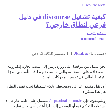
Discourse Meta
كيفية تشغيل discourse في دليل
فرعي لنطاق خارجي؟
الدعم
تثبيت
unsupported-install
(UltraLuz)
UltraLuz
1
1 ديسمبر 2019، 8:15ص
نحن ننتقل من موقعنا على ووردبريس إلى منصة تجارة إلكترونية
مستضافة على السحابة، والتي ستستخدم نطاقنا الأساسي نظرًا
لترتيبنا العالي في تحسين محركات البحث.
أود نقل منشوراتنا إلى discourse، ولكن تشغيلها تحت نفس النطاق.
هل هذا ممكن؟
وللتوضيح، فإن
http://ultraluz.com.br/
سيعمل على خادم خارجي لا
أستطيع التحكم فيه أو الوصول إليه، لذا أعتقد أنني لا أستطيع