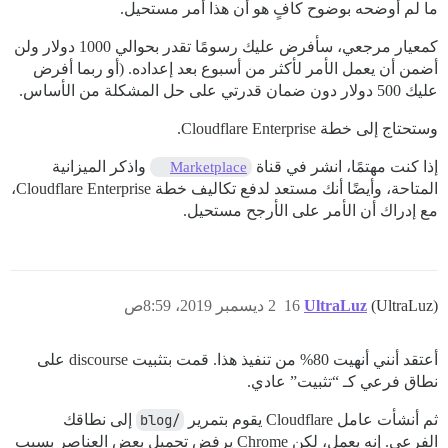
ما لم أوضحه بوضوح كافٍ هو أن هذا أمر مستحيل.
كمعيار مرجعي، سأفرض عليك رسومًا تقدر بحوالي 1000 دولار ولن
أضمن أن يعمل الأمر لأكثر من أسبوع بعد إعداده. (أو ربما أفرض
عليك 500 دولار دون ضمان قدرتي على حل المشكلة من الأساس.
وستحتاج إلى خطة Cloudflare Enterprise.
إذا كنت مهتمًا، انشر في قناة
واذكر الميزانية
Marketplace
المتاحة، وأيضًا أنك مستعد لدفع تكاليف خطة Cloudflare Enterprise،
مع إدراك أن الأمر على الأرجح مستحيل.
(UltraLuz)
UltraLuz
16
2 ديسمبر 2019، 8:59ص
أعتقد أنني أنهيت 80% من تنفيذ هذا. قمت بتثبيت discourse على
نطاق فرعي كـ “تثبيت” عادي.
ثم أنشأت عامل Cloudflare يقوم بتمرير
/blog
إلى نطاقك
الفرعي. إنه يعمل، لكن Chrome يرفض تحميل بعض العناصر بسبب