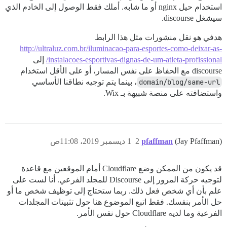
استخدام حيل nginx أو ما شابه. أملك فقط الوصول إلى الخادم الذي
سيشغل discourse.
هدفي هو نقل منشورات مثل هذا الرابط
http://ultraluz.com.br/iluminacao-para-esportes-como-deixar-as-
instalacoes-esportivas-dignas-de-um-atleta-profissional/
إلى
discourse مع الحفاظ على نفس المسار، أو على الأقل استخدام
domain/blog/same-url
، بينما يتم توجيه نطاقنا الأساسي
واستضافته على منصة شبيهة بـ Wix.
(Jay Pfaffman)
pfaffman
2
1 ديسمبر 2019، 11:08ص
قد يكون من الممكن وضع Cloudflare أمام الموقعين مع قاعدة
لتوجيه حركة المرور إلى Discourse للمجلد الفرعي. أنا لست على
علم بأن أي شخص فعل ذلك. ربما ستحتاج إلى توظيف شخص ما أو
حل الأمر بنفسك. فقط اتبع الموضوع هنا حول تثبيتات المجلدات
الفرعية وما لديه Cloudflare حول نفس الأمر.