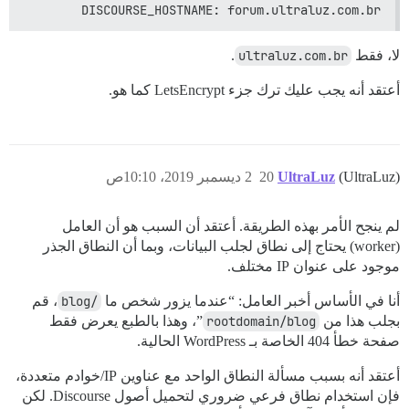
DISCOURSE_HOSTNAME: forum.ultraluz.com.br
لا، فقط
ultraluz.com.br
.
أعتقد أنه يجب عليك ترك جزء LetsEncrypt كما هو.
(UltraLuz)
UltraLuz
20
2 ديسمبر 2019، 10:10ص
لم ينجح الأمر بهذه الطريقة. أعتقد أن السبب هو أن العامل
(worker) يحتاج إلى نطاق لجلب البيانات، وبما أن النطاق الجذر
موجود على عنوان IP مختلف.
أنا في الأساس أخبر العامل: “عندما يزور شخص ما
/blog
، قم
بجلب هذا من
rootdomain/blog
”، وهذا بالطبع يعرض فقط
صفحة خطأ 404 الخاصة بـ WordPress الحالية.
أعتقد أنه بسبب مسألة النطاق الواحد مع عناوين IP/خوادم متعددة،
فإن استخدام نطاق فرعي ضروري لتحميل أصول Discourse. لكن