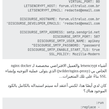
  SSL_POLICY: Mozilla-Modern  

أشياء letsencrypt والعميل الافتراضي مخصصة لـ nginx docker
الخاص بي (jwilder/nginx-proxy) الذي يتولى عملية التوجيه وإنشاء
SSL بناءً على تلك المتغيرات…
كان لدي أيضًا هذا، لكنني أعتقد أنه سيتم استبداله بالكامل بالكود
الموجود هناك؟