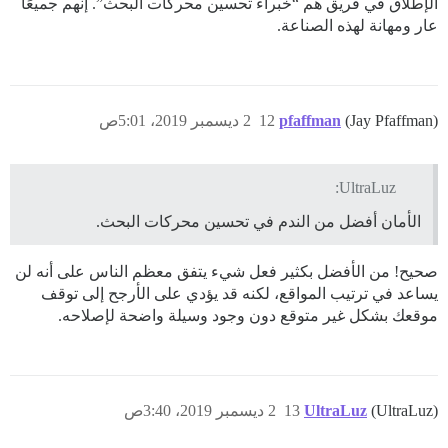
الإطلاق في فريق هم “خبراء تحسين محركات البحث”. إنهم جميعًا
عار ومهانة لهذه الصناعة.
(Jay Pfaffman)
pfaffman
12
2 ديسمبر 2019، 5:01ص
UltraLuz:
الأمان أفضل من الندم في تحسين محركات البحث.
صحيح! من الأفضل بكثير فعل شيء يتفق معظم الناس على أنه لن
يساعد في ترتيب المواقع، لكنه قد يؤدي على الأرجح إلى توقف
موقعك بشكل غير متوقع دون وجود وسيلة واضحة لإصلاحه.
(UltraLuz)
UltraLuz
13
2 ديسمبر 2019، 3:40ص