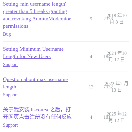
Setting 'min username length'
greater than 5 breaks granting
2018 年10
and revoking Admin/Moderator
9
2338
月 8 日
permissions
Bug
Setting Minimum Username
2024 年10
Length for New Users
4
184
月 17 日
Support
Question about max username
2022 年2 月
length
12
7932
13 日
Support
关于我安装discourse之后，打
2025 年12
开网页点击注册没有任何反应
4
181
月 12 日
Support