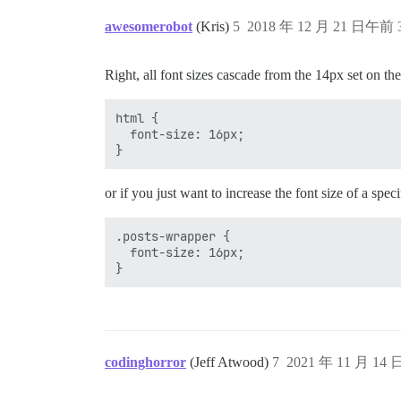
awesomerobot
(Kris)
5
2018 年 12 月 21 日午前 3
Right, all font sizes cascade from the 14px set on
html {

  font-size: 16px;

or if you just want to increase the font size of a spec
.posts-wrapper {

  font-size: 16px;

codinghorror
(Jeff Atwood)
7
2021 年 11 月 14 