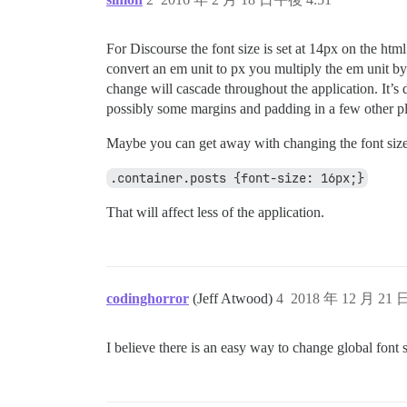
For Discourse the font size is set at 14px on the html
convert an em unit to px you multiply the em unit by 
change will cascade throughout the application. It’s 
possibly some margins and padding in a few other pl
Maybe you can get away with changing the font siz
.container.posts {font-size: 16px;}
That will affect less of the application.
codinghorror
(Jeff Atwood)
4
2018 年 12 月 21 
I believe there is an easy way to change global font