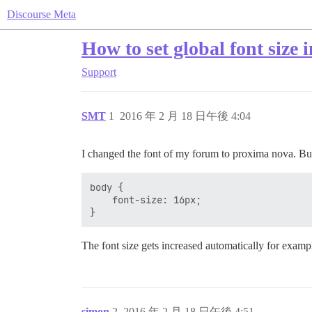
Discourse Meta
How to set global font size 
Support
SMT
1
2016 年 2 月 18 日午後 4:04
I changed the font of my forum to proxima nova. But 
body {

    font-size: 16px;

The font size gets increased automatically for exampl
simon
2
2016 年 2 月 18 日午後 4:51