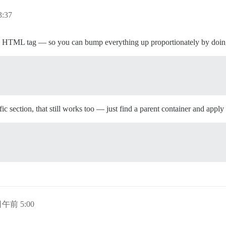
:37
 the HTML tag — so you can bump everything up proportionately by doi
ific section, that still works too — just find a parent container and apply
日午前 5:00