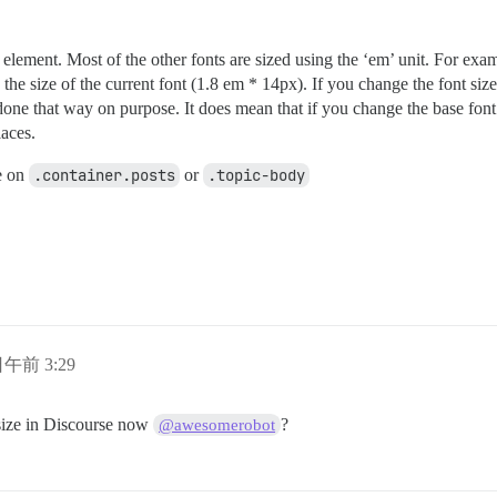
 element. Most of the other fonts are sized using the ‘em’ unit. For exam
the size of the current font (1.8 em * 14px). If you change the font siz
done that way on purpose. It does mean that if you change the base font
aces.
e on
.container.posts
or
.topic-body
日午前 3:29
 size in Discourse now
?
@awesomerobot