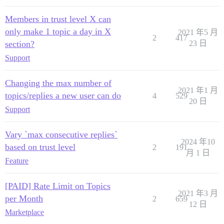
Members in trust level X can
only make 1 topic a day in X
2021 年5 月
2
417
section?
23 日
Support
Changing the max number of
2021 年1 月
topics/replies a new user can do
4
529
20 日
Support
Vary `max consecutive replies`
2024 年10
based on trust level
2
191
月 1 日
Feature
[PAID] Rate Limit on Topics
2021 年3 月
per Month
2
659
12 日
Marketplace