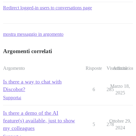
Redirect logged-in users to conversations page
mostra messaggio in argomento
Argomenti correlati
Argomento
Risposte
Visualizzazioni
Attività
Is there a way to chat with
Marzo 18,
Discobot?
6
285
2025
Support
ai
Is there a demo of the AI
feature(s) available, just to show
Ottobre 29,
5
278
my colleagues
2024