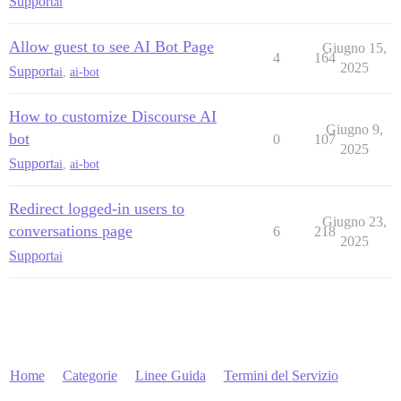
Support
ai
Allow guest to see AI Bot Page
Giugno 15,
4
164
2025
Support
ai
,
ai-bot
How to customize Discourse AI
Giugno 9,
bot
0
107
2025
Support
ai
,
ai-bot
Redirect logged-in users to
Giugno 23,
conversations page
6
218
2025
Support
ai
Home
Categorie
Linee Guida
Termini del Servizio