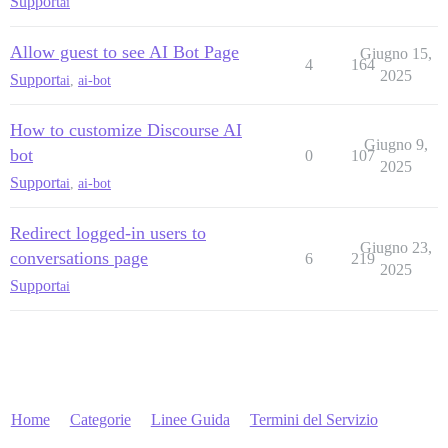
Support
ai
Allow guest to see AI Bot Page
Giugno 15,
4
164
2025
Support
ai
,
ai-bot
How to customize Discourse AI
Giugno 9,
bot
0
107
2025
Support
ai
,
ai-bot
Redirect logged-in users to
Giugno 23,
conversations page
6
219
2025
Support
ai
Home
Categorie
Linee Guida
Termini del Servizio