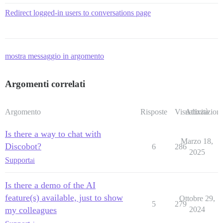
Redirect logged-in users to conversations page
mostra messaggio in argomento
Argomenti correlati
Argomento
Risposte
Visualizzazioni
Attività
Is there a way to chat with
Marzo 18,
Discobot?
6
286
2025
Support
ai
Is there a demo of the AI
feature(s) available, just to show
Ottobre 29,
5
279
my colleagues
2024