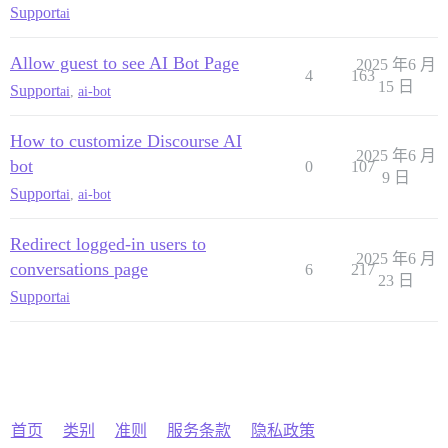
Support
ai
Allow guest to see AI Bot Page
2025 年6 月
4
163
15 日
Support
ai
,
ai-bot
How to customize Discourse AI
2025 年6 月
bot
0
107
9 日
Support
ai
,
ai-bot
Redirect logged-in users to
2025 年6 月
conversations page
6
217
23 日
Support
ai
首页
类别
准则
服务条款
隐私政策