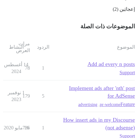
إعجابَين (2)
الموضوعات ذات الصلة
مرات
الموضوع
الردود
النشاط
العرض
Add ad every n posts
14 أغسطس
78
1
2024
Support
Implement ads after 'nth' post
1 نوفمبر
for AdSense
179
5
2023
Feature
advertising
,
pr-welcome
How insert ads in my Discourse
(not adsense)
1
16 مايو 2020
736
Support