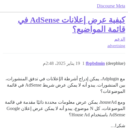
Discourse Meta
كيفية عرض إعلانات AdSense في
قائمة المواضيع؟
الدعم
advertising
(deepblue)
fbpbdmin
1
19 يناير 2025، 2:48م
مع Adplugin، يمكن إدراج أشرطة الإعلانات في تدفق المنشورات،
بين المنشورات. يبدو أنه لا يمكن عرض شريط AdSense في قائمة
الموضوعات؟
ومع houseAd، يمكن عرض معلومات محددة ذاتيًا مقدمة في قائمة
الموضوعات، كل N موضوع، يبدو أنه لا يمكن عرض إعلان Google
AdSense باستخدام House Ad؟
شكرا…