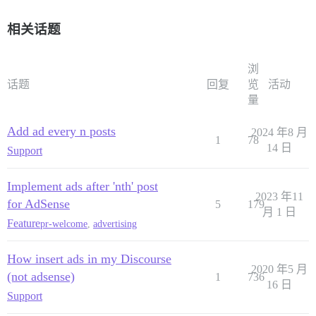
相关话题
浏
话题
回复
览
活动
量
Add ad every n posts
2024 年8 月
1
78
14 日
Support
Implement ads after 'nth' post
2023 年11
for AdSense
5
179
月 1 日
Feature
pr-welcome
,
advertising
How insert ads in my Discourse
2020 年5 月
(not adsense)
1
736
16 日
Support