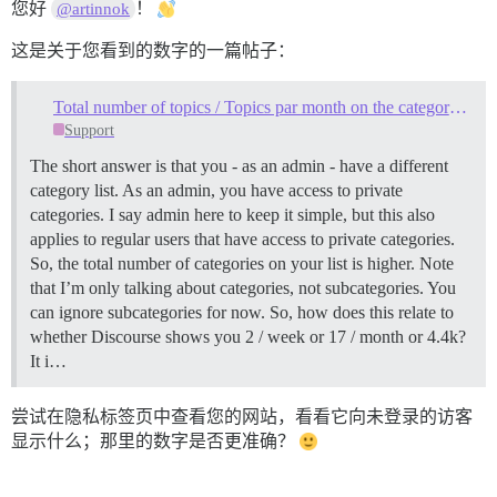
您好
！
@artinnok
这是关于您看到的数字的一篇帖子：
Total number of topics / Topics par month on the category page
Support
The short answer is that you - as an admin - have a different
category list. As an admin, you have access to private
categories. I say admin here to keep it simple, but this also
applies to regular users that have access to private categories.
So, the total number of categories on your list is higher. Note
that I’m only talking about categories, not subcategories. You
can ignore subcategories for now. So, how does this relate to
whether Discourse shows you 2 / week or 17 / month or 4.4k?
It i…
尝试在隐私标签页中查看您的网站，看看它向未登录的访客
显示什么；那里的数字是否更准确？