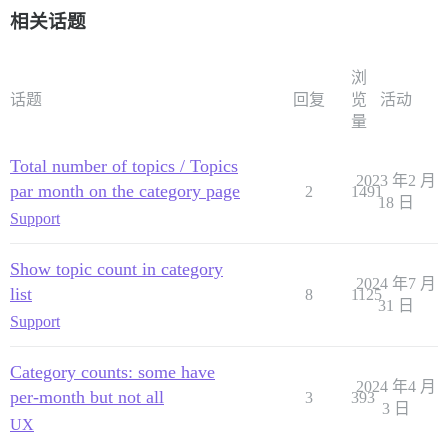
相关话题
浏
话题
回复
览
活动
量
Total number of topics / Topics
2023 年2 月
par month on the category page
2
1491
18 日
Support
Show topic count in category
2024 年7 月
list
8
1125
31 日
Support
Category counts: some have
2024 年4 月
per-month but not all
3
393
3 日
UX